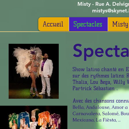
Misty - Rue A. Delvi
mistys@skyne
Accueil
Spectacles
Misty
Specta
Show latino chanté en E
sur des rythmes latins: 
Thalia, Lou Bega, Willy 
Partrick Sébastien ..
Avec des chansons conn
Bella, Andalouse,
Amor a 
Carnavalera,
Salomé,
Bo
...
Mexicana,
La Fièsta,