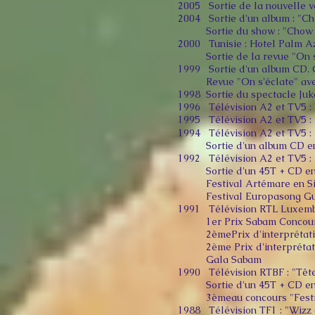
2005 Sortie de la nouvelle v
2004 Sortie d'un album : "Cho
Sortie du show : "Chow Ch
2000 Tunisie : Hotel Palm A
Sortie de la revue "On s'éc
1999 Sortie d'un album CD. C
Revue "On s'éclate" avec
1998 Sortie du spectacle Juk
1996 Télévision A2 et TV5 : 
1995 Télévision A2 et TV5 : 
1994 Télévision A2 et TV5 : 
Sortie d'un album CD en Fr
1992 Télévision A2 et TV5 : 
Sortie d'un 45T + CD en 
Festival Artémare en Sicil
Festival Europasong Guja
1991 Télévision RTL Luxembo
1er Prix Sabam Concours
2èmePrix d'interprétatio
2ème Prix d'interprétation
Gala Sabam
1990 Télévision RTBF : "Tête
Sortie d'un 45T + CD en 
3èmeau concours "Festiva
1988 Télévision TF1 : "Wizz 